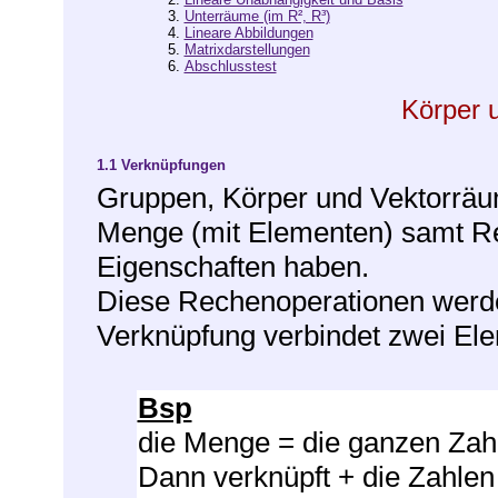
3.
Unterräume (im R², R³)
4.
Lineare Abbildungen
5.
Matrixdarstellungen
6.
Abschlusstest
Körper 
1.1
Verknüpfungen
Gruppen, Körper und Vektorräum
Menge (mit Elementen) samt Re
Eigenschaften haben.
Diese Rechenoperationen werd
Verknüpfung verbindet zwei El
Bsp
die Menge = die ganzen Zahle
Dann verknüpft + die Zahlen 