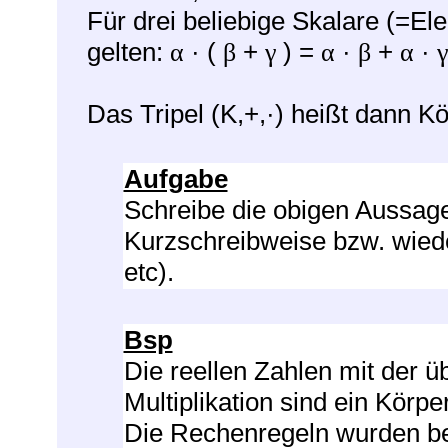
Für drei beliebige Skalare (=E
gelten:
· (
+
) =
·
+
·
α
β
γ
α
β
α
γ
Das Tripel (K,+,·) heißt dann Kö
Aufgabe
Schreibe die obigen Aussag
Kurzschreibweise bzw. wiede
etc).
Bsp
Die reellen Zahlen mit der ü
Multiplikation sind ein Körper
Die Rechenregeln wurden ber