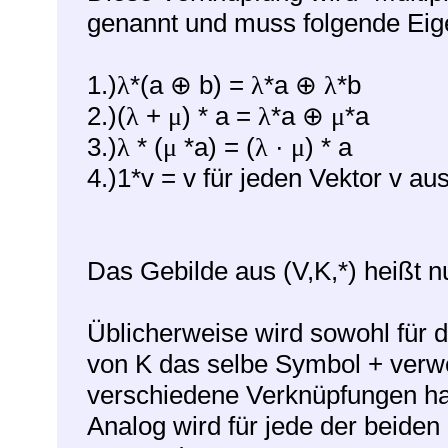
genannt und muss folgende Eige
1.)
*(a
b) =
*a
*b
λ
⊕
λ
⊕
λ
2.)(
+
) * a =
*a
*a
λ
μ
λ
⊕
μ
3.)
* (
*a) = (
·
) * a
λ
μ
λ
μ
4.)1*v = v für jeden Vektor v aus
Das Gebilde aus (V,K,*) heißt n
Üblicherweise wird sowohl für d
von K das selbe Symbol + verwe
verschiedene Verknüpfungen ha
Analog wird für jede der beiden 