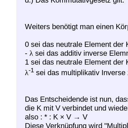
d.) Das Kommutativgesetz gilt.
Weiters benötigt man einen Körpe
0 sei das neutrale Element der 
-
sei das additiv inverse Elem
λ
1 sei das neutrale Element der 
-1
sei das multiplikativ Inverse
λ
Das Entscheidende ist nun, dass
die K mit V verbindet und wieder
also : * : K × V
V
→
Diese Verknüpfung wird "Multipl