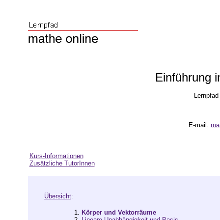
Einführung i
Lernpfad 
E-mail:
mar
Kurs-Informationen
Zusätzliche TutorInnen
Übersicht
:
1.
Körper und Vektorräume
2.
Lineare Unabhängigkeit und Basis