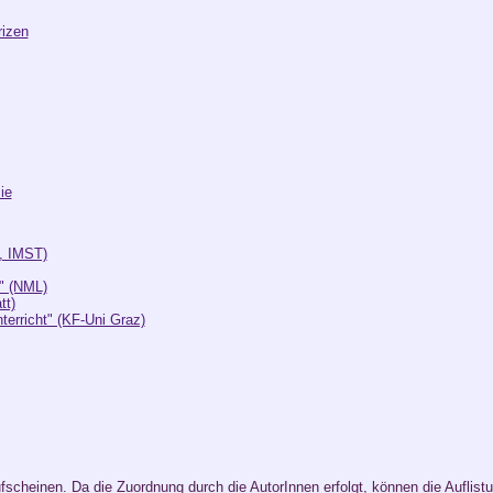
rizen
ie
I, IMST)
" (NML)
tt)
rricht" (KF-Uni Graz)
scheinen. Da die Zuordnung durch die AutorInnen erfolgt, können die Auflist