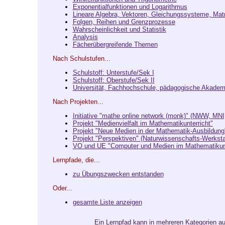
Exponentialfunktionen und Logarithmus
Lineare Algebra, Vektoren, Gleichungssysteme, Mat
Folgen, Reihen und Grenzprozesse
Wahrscheinlichkeit und Statistik
Analysis
Fächerübergreifende Themen
Nach Schulstufen...
Schulstoff: Unterstufe/Sek I
Schulstoff: Oberstufe/Sek II
Universität, Fachhochschule, pädagogische Akadem
Nach Projekten...
Initiative "mathe online network (monk)" (NWW, MN
Projekt "Medienvielfalt im Mathematikunterricht"
Projekt "Neue Medien in der Mathematik-Ausbildung
Projekt "Perspektiven" (Naturwissenschafts-Werksta
VO und UE "Computer und Medien im Mathematikunte
Lernpfade, die...
zu Übungszwecken entstanden
Oder...
gesamte Liste anzeigen
Ein Lernpfad kann in mehreren Kategorien auf