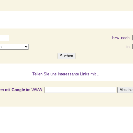
bzw. nach
in
Teilen Sie uns interessante Links mit
...
en mit
Google
im WWW: