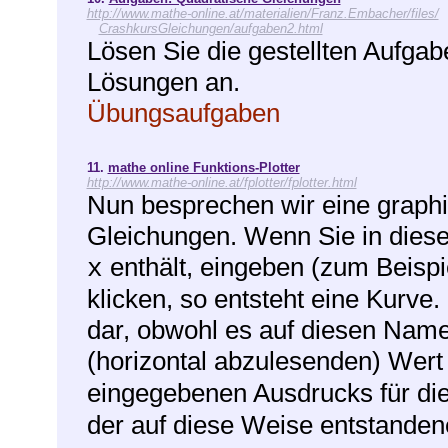
http://www.mathe-online.at/materialien/Franz.Embacher/files/
CrashkursGleichungen/aufgaben2.html
Lösen Sie die gestellten Aufga
Lösungen an.
Übungsaufgaben
11.
mathe online Funktions-Plotter
http://www.mathe-online.at/fplotter/fplotter.html
Nun besprechen wir eine graph
Gleichungen. Wenn Sie in diese
enthält, eingeben (zum Beisp
x
klicken, so entsteht eine Kurve.
dar, obwohl es auf diesen Nam
(horizontal abzulesenden) Wer
eingegebenen Ausdrucks für di
der auf diese Weise entstandene