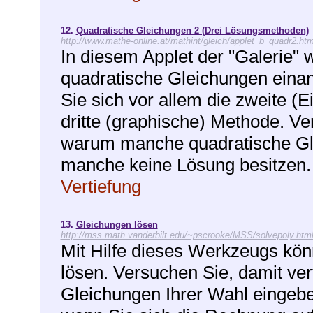
12.
Quadratische Gleichungen 2 (Drei Lösungsmethoden)
http://www.mathe-online.at/mathint/gleich/applet_b_quadr2.htm
In diesem Applet der "Galerie"
quadratische Gleichungen einan
Sie sich vor allem die zweite (
dritte (graphische) Methode. V
warum manche quadratische Gl
manche keine Lösung besitzen.
Vertiefung
13.
Gleichungen lösen
http://mss.math.vanderbilt.edu/~pscrooke/MSS/solvepoly.htm
Mit Hilfe dieses Werkzeugs kön
lösen. Versuchen Sie, damit ver
Gleichungen Ihrer Wahl eingebe