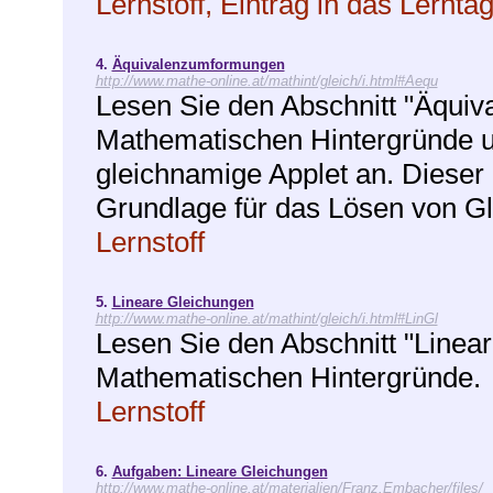
Lernstoff, Eintrag in das Lernt
4.
Äquivalenzumformungen
http://www.mathe-online.at/mathint/gleich/i.html#Aequ
Lesen Sie den Abschnitt "Äquiv
Mathematischen Hintergründe u
gleichnamige Applet an. Dieser St
Grundlage für das Lösen von G
Lernstoff
5.
Lineare Gleichungen
http://www.mathe-online.at/mathint/gleich/i.html#LinGl
Lesen Sie den Abschnitt "Linear
Mathematischen Hintergründe.
Lernstoff
6.
Aufgaben: Lineare Gleichungen
http://www.mathe-online.at/materialien/Franz.Embacher/files/