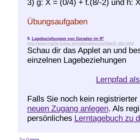
3) g: X = (0/4) + t.(8/-2) und h: X
Übungsaufgaben
9.
Lagebeziehungen von Geraden im R³
http://www.mathe-online.at/materialien/ursl/files/b_gb1.html
Schau dir das Applet an und be
einzelnen Lagebeziehungen
Lernpfad als
Falls Sie noch kein registrierte
neuen Zugang anlegen
. Als reg
persönliches
Lerntagebuch zu 
Zur Galerie