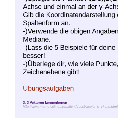
Achse und einmal an der y-Ach
Gib die Koordinatendarstellung d
Spaltenform an.
-)Verwende die obigen Angaben 
Mediane.
-)Lass die 5 Beispiele für deine
besser!
-)Überlege dir, wie viele Punkte
Zeichenebene gibt!
Übungsaufgaben
3.
3-Vektoren kennenlernen
http://www.mathe-online.at/mathint/vect1/applet_b_vkenn.html