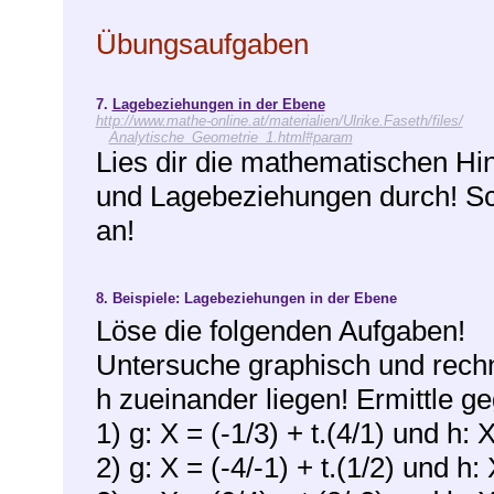
Übungsaufgaben
7.
Lagebeziehungen in der Ebene
http://www.mathe-online.at/materialien/Ulrike.Faseth/files/
Analytische_Geometrie_1.html#param
Lies dir die mathematischen Hi
und Lagebeziehungen durch! Sc
an!
8.
Beispiele: Lagebeziehungen in der Ebene
Löse die folgenden Aufgaben!
Untersuche graphisch und rechn
h zueinander liegen! Ermittle g
1) g: X = (-1/3) + t.(4/1) und h: X
2) g: X = (-4/-1) + t.(1/2) und h: 