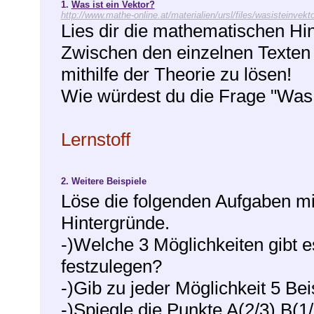
1.
Was ist ein Vektor?
http://www.mathe-online.at/materialien/ursl/files/wasisteinvekto
Lies dir die mathematischen H
Zwischen den einzelnen Texten 
mithilfe der Theorie zu lösen!
Wie würdest du die Frage "Was 
Lernstoff
2.
Weitere Beispiele
Löse die folgenden Aufgaben mi
Hintergründe.
-)Welche 3 Möglichkeiten gibt e
festzulegen?
-)Gib zu jeder Möglichkeit 5 Bei
-)Spiegle die Punkte A(2/3),B(1/