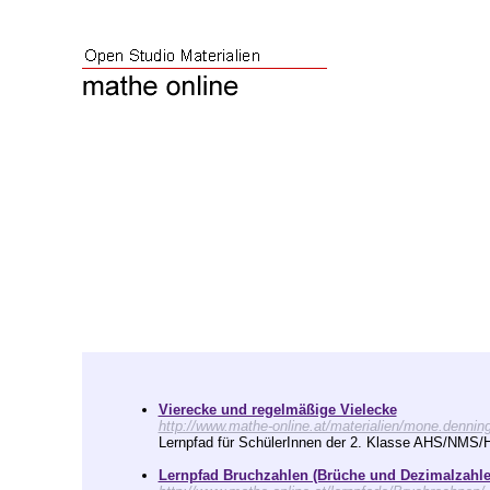
Vierecke und regelmäßige Vielecke
http://www.mathe-online.at/materialien/mone.dennin
Lernpfad für SchülerInnen der 2. Klasse AHS/NMS/
Lernpfad Bruchzahlen (Brüche und Dezimalzahle