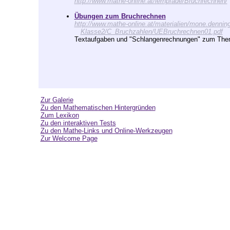
http://www.mathe-online.at/lernpfade/Bruchrechnen/
Übungen zum Bruchrechnen
http://www.mathe-online.at/materialien/mone.denninge
Klasse2/C_Bruchzahlen/UEBruchrechnen01.pdf
Textaufgaben und "Schlangenrechnungen" zum Thema
Zur Galerie
Zu den Mathematischen Hintergründen
Zum Lexikon
Zu den interaktiven Tests
Zu den Mathe-Links und Online-Werkzeugen
Zur Welcome Page