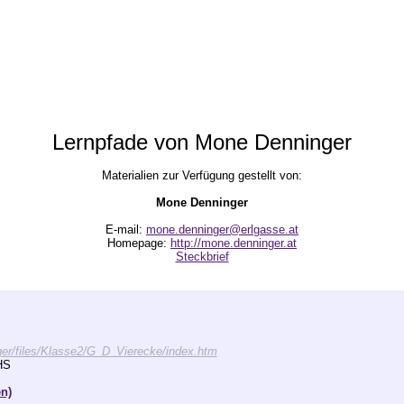
Lernpfade von Mone Denninger
Materialien zur Verfügung gestellt von:
Mone Denninger
E-mail:
mone.denninger@erlgasse.at
Homepage:
http://mone.denninger.at
Steckbrief
ger/files/Klasse2/G_D_Vierecke/index.htm
HS
n)