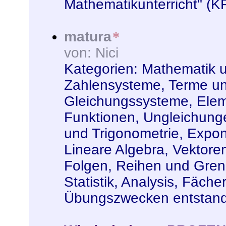
Mathematikunterricht" (K
matura
*
von: Nici
Kategorien:
Mathematik 
Zahlensysteme
,
Terme un
Gleichungssysteme
,
Elem
Funktionen
,
Ungleichung
und Trigonometrie
,
Expon
Lineare Algebra, Vektore
Folgen, Reihen und Gre
Statistik
,
Analysis
,
Fächer
Übungszwecken entstan