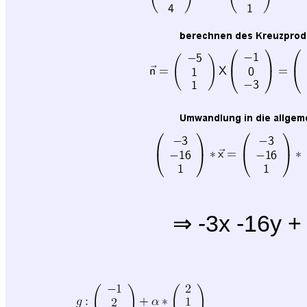
-3x -16y +
⇒