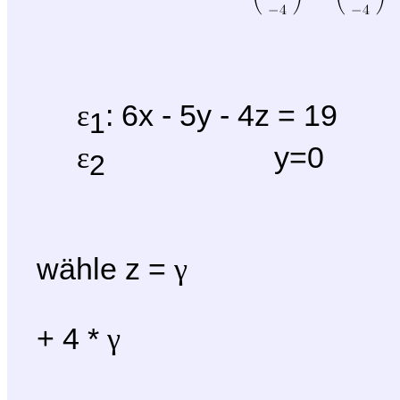
: 6x - 5y - 4z = 19
ε
1
y=0
ε
2
wähle z =
γ
6x - 5y
+ 4 *
γ
y