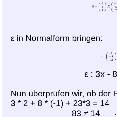
ε in Normalform bringen:
ε : 3x -
Nun überprüfen wir, ob der P
3 * 2 + 8 * (-1) + 23*3 = 14
83
≠
14