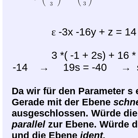
-3x -16y + z = 14
ε
3 *( -1 + 2s) + 16 *
-14
19s = -40
s
→
→
Da wir für den Parameter s 
Gerade mit der Ebene
schne
ausgeschlossen. Würde die 
parallel
zur Ebene. Würde d
und die Ebene
ident.