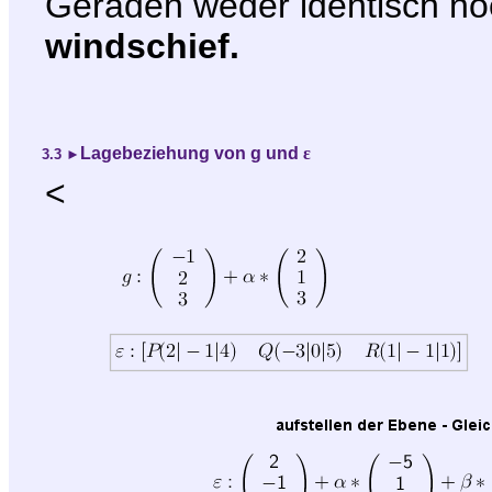
Geraden weder identisch noc
windschief.
Lagebeziehung von g und
ε
3.3
►
<