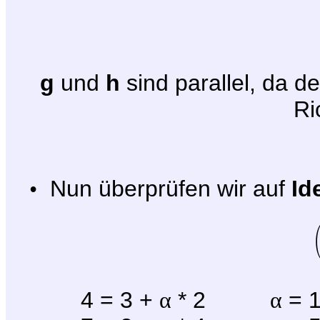
g
und
h
sind parallel, da d
Ri
•
Nun überprüfen wir auf
Id
4 = 3 +
α
* 2
α
= 1