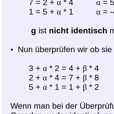
7 = 2 +
α
* 4
α
= 5
1 = 5 +
α
* 1
α
= -
g
ist
nicht identisch
m
•
Nun überprüfen wir ob sie
3 +
α
* 2 = 4 +
β
* 4
2 +
α
* 4 = 7 +
β
* 8
5 +
α
* 1 = 1 +
β
* 2
Wenn man bei der Überprüfun