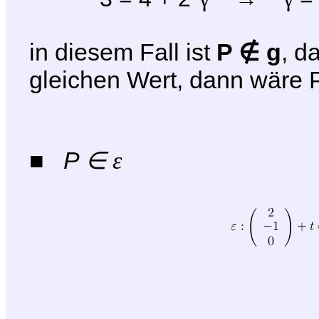
in diesem Fall ist
P
g
, d
∉
gleichen Wert, dann wäre
■ P
∈
ε