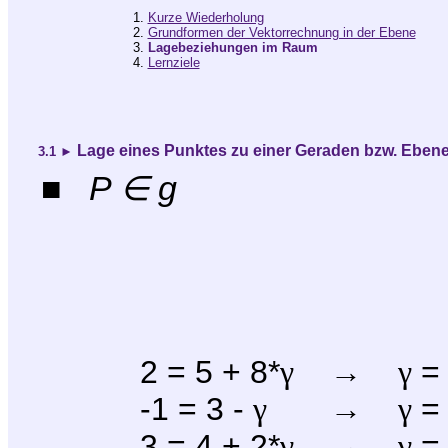
1.
Kurze Wiederholung
2.
Grundformen der Vektorrechnung in der Ebene
3.
Lagebeziehungen im Raum
4.
Lernziele
Lage eines Punktes zu einer Geraden bzw. Eben
3.1
►
■ P
g
∈
2 = 5 + 8*
γ
→
γ
= 
-1 = 3 -
γ
→
γ
=
3 = 4 + 2*
γ
→
γ
= 