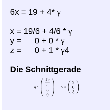
6x = 19 + 4*
γ
x = 19/6 + 4/6 *
γ
y = 0 + 0 *
γ
z = 0 + 1 *
4
γ
Die Schnittgerade