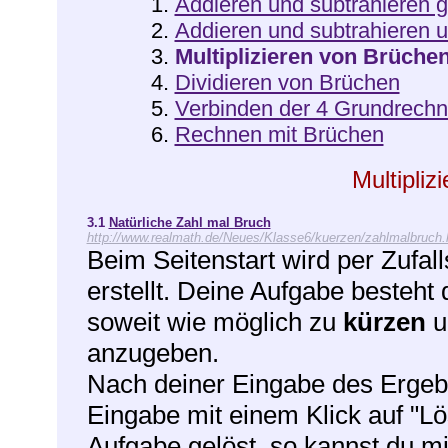
1.
Addieren und subtrahieren 
2.
Addieren und subtrahieren 
3.
Multiplizieren von Brüche
4.
Dividieren von Brüchen
5.
Verbinden der 4 Grundrech
6.
Rechnen mit Brüchen
Multipliz
3.1
Natürliche Zahl mal Bruch
http://www.realmath.de/Neues/Klasse6/kuerzen/zahlmalbruch.
Beim Seitenstart wird per Zufal
erstellt. Deine Aufgabe besteht 
soweit wie möglich zu
kürzen
u
anzugeben.
Nach deiner Eingabe des Ergebn
Eingabe mit einem Klick auf "Lö
Aufgabe gelöst, so kannst du mi