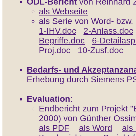
ODL-Bericht
von Reinhard Z
als Webseite
als Serie von Word- bzw.
1-IHV.doc
2-Anlass.doc
Begriffe.doc
6-Detailasp
Proj.doc
10-Zusf.doc
Bedarfs- und Akzeptanzana
Erhebung durch Siemens P
Evaluation
:
Endbericht zum Projekt "
2000) von Günther Ossimi
als PDF
als Word
als 