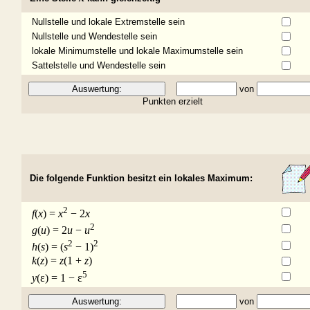
Nullstelle und lokale Extremstelle sein
Nullstelle und Wendestelle sein
lokale Minimumstelle und lokale Maximumstelle sein
Sattelstelle und Wendestelle sein
von
Punkten erzielt
Die folgende Funktion besitzt ein lokales Maximum:
2
f
(
x
) =
x
−
2
x
2
g
(
u
) = 2
u
−
u
2
2
h
(
s
) = (
s
−
1)
k
(
z
) =
z
(1 +
z
)
5
y
(
ε
) = 1
−
ε
von