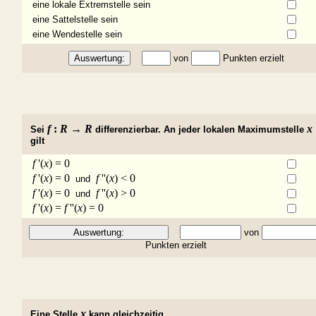
eine lokale Extremstelle sein
eine Sattelstelle sein
eine Wendestelle sein
von
Punkten erzielt
f
:
R
→
R
x
Sei
differenzierbar. An jeder lokalen Maximumstelle
gilt
f
'(
x
) = 0
f
'(
x
) = 0
f
''(
x
) < 0
und
f
'(
x
) = 0
f
''(
x
) > 0
und
f
'(
x
) =
f
''(
x
) = 0
von
Punkten erzielt
x
Eine Stelle
kann gleichzeitig