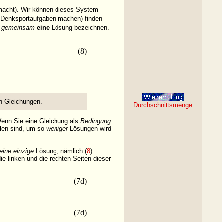
e macht). Wir können dieses System
i Denksportaufgaben machen) finden
"
gemeinsam
eine
Lösung bezeichnen.
(8)
n Gleichungen.
Durchschnittsmenge
Wenn Sie eine Gleichung als
Bedingung
len sind, um so
weniger
Lösungen wird
eine einzige
Lösung, nämlich (
8
).
ie linken und die rechten Seiten dieser
(7d)
(7d)