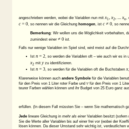
x
,
x
, ...
x
angeschrieben werden, wobei die Variablen nun mit
,
1
2
n
c
= 0
c
≠ 0
, so nennen wir die Gleichung
homogen
, ist
, so nenne
Bemerkung
: Wir wollen uns die Möglichkeit vorbehalten, da
≠ 0
zumindest einer
ist.
Falls nur wenige Variablen im Spiel sind, wird meist auf die Durc
n
= 2
Ist
, so werden die Variablen oft – wie auch wir es in 
x
y
mit
zu identifizieren.
2
n
= 3
x
Ist
, so werden für die Variablen oft die Buchstaben
Klarerweise können auch
andere Symbole
für die Variablen ben
v
für den Preis von 1 Liter roter Farbe und
für den Preis von 1 Liter
teurer Farben wählen können und ihr Budget von 25 Euro ganz aus
erfüllen. (In diesem Fall müssten Sie – wenn Sie mathematisch ga
Jede
lineare Gleichung in
mehr als einer
Variablen besitzt (sofern 
Sie die Werte aller Variablen bis auf einer frei vor (wobei der Koeff
lösen können. Da dieser Umstand sehr wichtig ist, verdeutlichen w