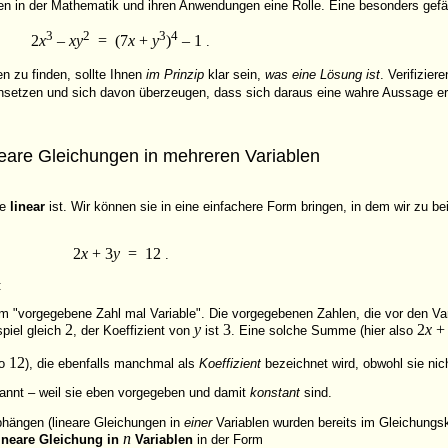
len in der Mathematik und ihren Anwendungen eine Rolle. Eine besonders gef
3
2
3
4
2
x
–
x
y
= (7
x
+
y
)
– 1
.
n zu finden, sollte Ihnen
im Prinzip
klar sein,
was eine Lösung ist
. Verifizie
nsetzen und sich davon überzeugen, dass sich daraus eine wahre Aussage ergi
eare Gleichungen in mehreren Variablen
ie
linear
ist. Wir können sie in eine einfachere Form bringen, in dem wir zu b
2
x
+ 3
y
= 12
.
:
m "vorgegebene Zahl mal Variable". Die vorgegebenen Zahlen, die vor den Va
2
y
3
2
x
+
spiel gleich
, der Koeffizient von
ist
. Eine solche Summe (hier also
12
so
), die ebenfalls manchmal als
Koeffizient
bezeichnet wird, obwohl sie nicht
nnt – weil sie eben vorgegeben und damit
konstant
sind.
hängen (lineare Gleichungen in
einer
Variablen wurden bereits im Gleichungsk
n
ineare Gleichung in
Variablen
in der
Form