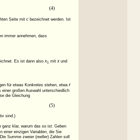
(4)
c
hten Seite mit
bezeichnet werden. Ist
llen immer annehmen, dass
x
x
ichnet. Es ist dann also
mit
und
1
r
gen für etwas Konkretes stehen, etwa
aus einer großen Auswahl unterschiedlich
ise die
Gleichung
(5)
iv sind.)
h ganz klar, warum das so ist: Geben
n einer einzigen Variablen, die Sie
 Die Summe zweier (reeller) Zahlen soll