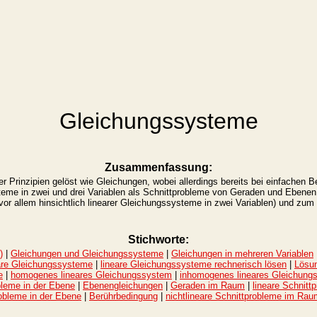
Gleichungssysteme
Zusammenfassung:
rinzipien gelöst wie Gleichungen, wobei allerdings bereits bei einfachen Beis
teme in zwei und drei Variablen als Schnittprobleme von Geraden und Ebenen
vor allem hinsichtlich linearer Gleichungssysteme in zwei Variablen) und zum
Stichworte:
)
|
Gleichungen und Gleichungssysteme
|
Gleichungen in mehreren Variablen
are Gleichungssysteme
|
lineare Gleichungssysteme rechnerisch lösen
|
Lösun
e
|
homogenes lineares Gleichungssystem
|
inhomogenes lineares Gleichung
bleme in der Ebene
|
Ebenengleichungen
|
Geraden im Raum
|
lineare Schnit
robleme in der Ebene
|
Berührbedingung
|
nichtlineare Schnittprobleme im Rau