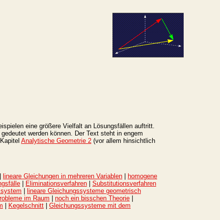
pielen eine größere Vielfalt an Lösungsfällen auftritt.
 gedeutet werden können. Der Text steht in engem
 Kapitel
Analytische Geometrie 2
(vor allem hinsichtlich
|
lineare Gleichungen in mehreren Variablen
|
homogene
gsfälle
|
Eliminationsverfahren
|
Substitutionsverfahren
ssystem
|
lineare Gleichungssysteme geometrisch
tprobleme im Raum
|
noch ein bisschen Theorie
|
m
|
Kegelschnitt
|
Gleichungssysteme mit dem