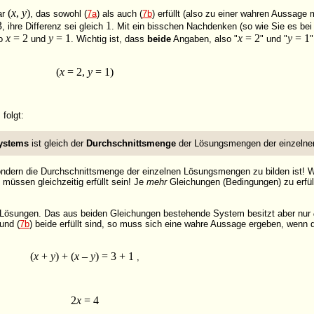
(
x
,
y
)
ar
, das sowohl (
7a
) als auch (
7b
) erfüllt (also zu einer wahren Aussag
3
1
, ihre Differenz sei gleich
. Mit ein bisschen Nachdenken (so wie Sie es be
x
= 2
y
= 1
x
= 2
y
= 1
so
und
. Wichtig ist, dass
beide
Angaben, also "
" und "
(
x
= 2,
y
= 1)
 folgt:
ystems
ist gleich der
Durchschnittsmenge
der Lösungsmengen der einzelne
sondern die Durchschnittsmenge der einzelnen Lösungsmengen zu bilden ist! 
müssen gleichzeitig erfüllt sein! Je
mehr
Gleichungen (Bedingungen) zu erfül
le Lösungen. Das aus beiden Gleichungen bestehende System besitzt aber nur
 und (
7b
) beide erfüllt sind, so muss sich eine wahre Aussage ergeben, wenn d
(
x
+
y
) + (
x
–
y
) = 3 + 1
,
2
x
= 4