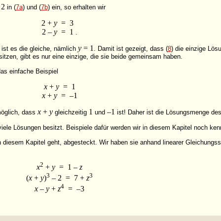
 2
in (
7a
) und (
7b
) ein, so erhalten
wir
2 +
y
= 3
2 –
y
= 1
.
y
= 1
ist es die gleiche, nämlich
. Damit ist gezeigt, dass (
8
) die einzige Lö
sitzen, gibt es nur eine einzige, die sie beide gemeinsam haben.
das einfache
Beispiel
x
+
y
= 1
x
+
y
= –1
x
+
y
1
–1
möglich, dass
gleichzeitig
und
ist! Daher ist die Lösungsmenge de
le Lösungen besitzt. Beispiele dafür werden wir in diesem Kapitel noch ken
n diesem Kapitel geht, abgesteckt. Wir haben sie anhand linearer Gleichungssys
2
x
+
y
= 1 –
z
3
3
(
x
+
y
)
– 2 = 7 +
z
4
x
–
y
+
z
= –3