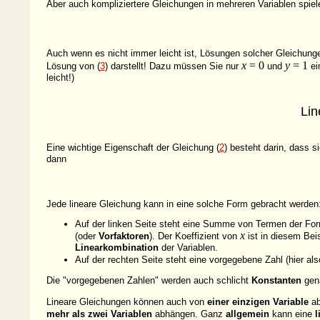
Aber auch kompliziertere Gleichungen in mehreren Variablen spie
Auch wenn es nicht immer leicht ist, Lösungen solcher Gleichunge
x
= 0
y
= 1
Lösung von (
3
) darstellt! Dazu müssen Sie nur
und
ei
leicht!)
Lin
Eine wichtige Eigenschaft der Gleichung (
2
) besteht darin, dass s
dann
Jede lineare Gleichung kann in eine solche Form gebracht werden
Auf der linken Seite steht eine Summe von Termen der For
x
(oder
Vorfaktoren
). Der Koeffizient von
ist in diesem Bei
Linearkombination
der Variablen.
Auf der rechten Seite steht eine vorgegebene Zahl (hier al
Die "vorgegebenen Zahlen" werden auch schlicht
Konstanten
gena
Lineare Gleichungen können auch von
einer einzigen Variable
ab
mehr als zwei Variablen
abhängen. Ganz
allgemein
kann eine
l