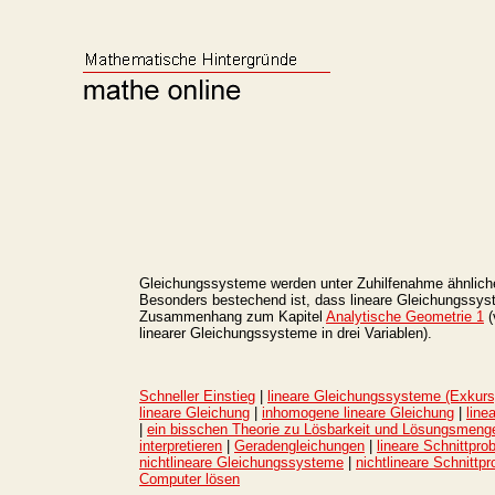
Gleichungssysteme werden unter Zuhilfenahme ähnlicher P
Besonders bestechend ist, dass lineare Gleichungssys
Zusammenhang zum Kapitel
Analytische Geometrie 1
(
linearer Gleichungssysteme in drei
Variablen).
Schneller Einstieg
|
lineare Gleichungssysteme (Exkurs
lineare Gleichung
|
inhomogene lineare Gleichung
|
line
|
ein bisschen Theorie zu Lösbarkeit und Lösungsmeng
interpretieren
|
Geradengleichungen
|
lineare Schnittpro
nichtlineare Gleichungssysteme
|
nichtlineare Schnittp
Computer lösen