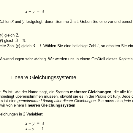
x
+
y
= 3
.
x
y
3
 Zahlen
und
festgelegt, deren Summe
ist. Geben Sie eine vor und berech
y
2
) gleich
.
y
3 – π
) gleich
.
y
3 –
t
t
eite Zahl (
) gleich
. Wählen Sie eine beliebige Zahl
, so erhalten Sie e
 Anwendungen sehr wichtig. Wir werden uns in einem Großteil dieses Kapitel
Lineare Gleichungssysteme
s: Es ist, wie der Name sagt, ein System
mehrerer Gleichungen
, die alle fü
 unbedingt übereinstimmen müssen, obwohl sie es in der Praxis oft tun). Jede
ms
ist eine
gemeinsame Lösung aller dieser Gleichungen
. Sie muss also
jede 
n wir von einem
linearen Gleichungssystem
.
leichungen in 2
Variablen:
x
+
y
= 3
x
–
y
= 1
.