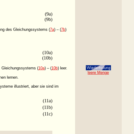
(9a)
(9b)
sung des Gleichungssystems (
7a
) – (
7b
)
(10a)
(10b)
s Gleichungssystems (
10a
) – (
10b
) leer.
leere Menge
nen lernen.
teme illustriert, aber sie sind im
(11a)
(11b)
(11c)