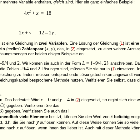
er mehrere Variable enthalten,
gleich sind
. Hier ein ganz einfaches
Beispiel:
2
4
x
+
x
= 18
2
x
+
y
= 12 – 2
y
.
 ist eine Gleichung in
zwei Variablen
. Eine Lösung der Gleichung (
1
) ist
eine
(
x
,
y
)
ein
(reelles)
Zahlenpaar
, das, in (
2
) eingesetzt, zu einer wahren Aussa
Lösungsmengen der beiden obigen Beispiele an:
–9/4
2
L
= {–9/4, 2}
und
. Wir können sie auch in der Form
anschreiben. Das
–9/4
2
 die Zahlen
und
Lösungen sind, müssen Sie sie nur in (
1
) einsetzen. I
eichung zu finden, müssen entsprechende Lösungstechniken angewandt werd
eichungskapitel besprochene Methode nutzen. Verifizieren Sie selbst, dass d
e:
x
= 0
y
= 4
. Das bedeutet: Wird
und
in (
2
) eingesetzt, so ergibt sich eine 
/3)
gegeben. Verifizieren Sie das!
3)
gegeben. Verifizieren Sie auch das!
x
unendlich viele Elemente
besitzt, können Sie den Wert von
beliebig
vorge
y
zt, d.h. die Sie nach
auflösen können. Auf diese Weise können Sie so viele L
x
und nach
auflösen, wenn Ihnen das lieber ist. Auch mit dieser Methode könn