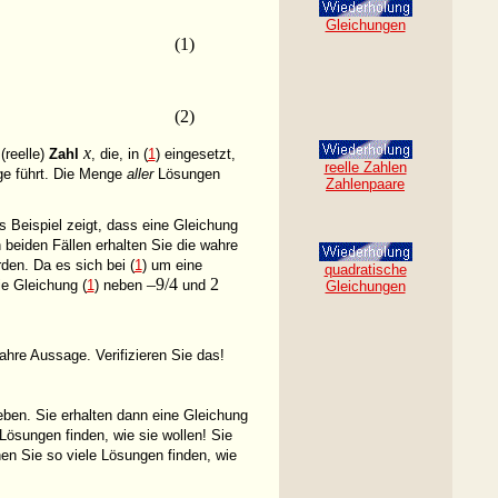
Gleichungen
(1)
(2)
x
(reelle)
Zahl
, die, in (
1
) eingesetzt,
reelle Zahlen
ge führt. Die Menge
aller
Lösungen
Zahlenpaare
 Beispiel zeigt, dass eine Gleichung
n beiden Fällen erhalten Sie die wahre
en. Da es sich bei (
1
) um eine
quadratische
–9/4
2
ie Gleichung (
1
) neben
und
Gleichungen
wahre Aussage. Verifizieren Sie das!
ben. Sie erhalten dann eine Gleichung
ösungen finden, wie sie wollen! Sie
en Sie so viele Lösungen finden, wie