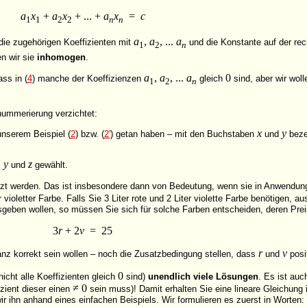
a
x
+
a
x
+ ... +
a
x
=
c
1
1
2
2
n
n
a
,
a
, ...
a
 die zugehörigen Koeffizienten mit
und die Konstante auf der rec
1
2
n
n wir sie
inhomogen
.
a
,
a
, ...
a
0
ss in (
4
) manche der Koeffizienzen
gleich
sind, aber wir wo
1
2
n
hnummerierung verzichtet:
x
y
unserem Beispiel (
2
) bzw. (
2'
) getan haben – mit den Buchstaben
und
beze
y
z
,
und
gewählt.
utzt werden. Das ist insbesondere dann von Bedeutung, wenn sie in Anwendun
 violetter Farbe. Falls Sie 3 Liter rote und 2 Liter violette Farbe benötigen, 
geben wollen, so müssen Sie sich für solche Farben entscheiden, deren Pre
3
r
+ 2
v
= 25
r
v
nz korrekt sein wollen – noch die Zusatzbedingung stellen, dass
und
posit
0
nicht alle Koeffizienten gleich
sind)
unendlich viele Lösungen
. Es ist auc
≠ 0
izient dieser einen
sein muss)! Damit erhalten Sie eine lineare Gleichung i
ir ihn anhand eines einfachen Beispiels. Wir formulieren es zuerst in Worten: