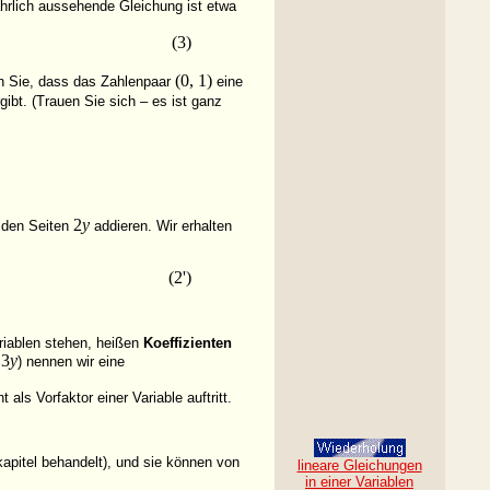
ährlich aussehende Gleichung ist
etwa
(3)
(0, 1)
ren Sie, dass das Zahlenpaar
eine
bt. (Trauen Sie sich – es ist ganz
2
y
eiden Seiten
addieren. Wir erhalten
(2')
riablen stehen, heißen
Koeffizienten
 3
y
) nennen wir eine
 als Vorfaktor einer Variable auftritt.
apitel behandelt), und sie können von
lineare Gleichungen
in einer Variablen