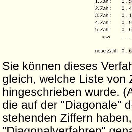
1. Zahl:
0
.
5
2. Zahl:
0
.
4
3. Zahl:
0
.
1
4. Zahl:
0
.
9
5. Zahl:
0
.
6
usw.
.
.
.
neue Zahl:
0
.
6
Sie können dieses Verf
gleich, welche Liste von
hingeschrieben wurde. (
die auf der "Diagonale"
stehenden Ziffern haben
"Diagonalverfahren" gena