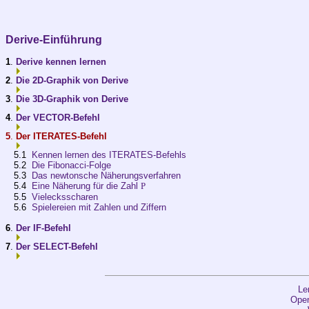
Derive-Einführung
1
.
Derive kennen lernen
2
.
Die 2D-Graphik von Derive
3
.
Die 3D-Graphik von Derive
4
.
Der VECTOR-Befehl
5
.
Der ITERATES-Befehl
5.1
Kennen lernen des ITERATES-Befehls
5.2
Die Fibonacci-Folge
5.3
Das newtonsche Näherungsverfahren
5.4
Eine Näherung für die Zahl
P
5.5
Vielecksscharen
5.6
Spielereien mit Zahlen und Ziffern
6
.
Der IF-Befehl
7
.
Der SELECT-Befehl
Le
Open