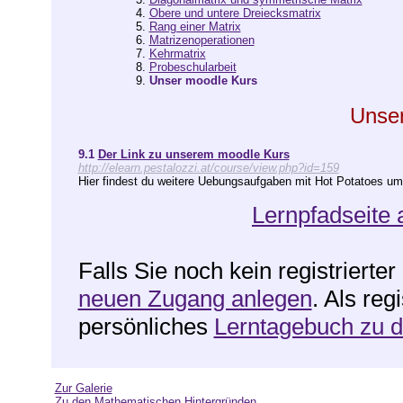
4.
Obere und untere Dreiecksmatrix
5.
Rang einer Matrix
6.
Matrizenoperationen
7.
Kehrmatrix
8.
Probeschularbeit
9.
Unser moodle Kurs
Unse
9.1
Der Link zu unserem moodle Kurs
http://elearn.pestalozzi.at/course/view.php?id=159
Hier findest du weitere Uebungsaufgaben mit Hot Potatoes um 
Lernpfadseite 
Falls Sie noch kein registrierte
neuen Zugang anlegen
. Als reg
persönliches
Lerntagebuch zu 
Zur Galerie
Zu den Mathematischen Hintergründen