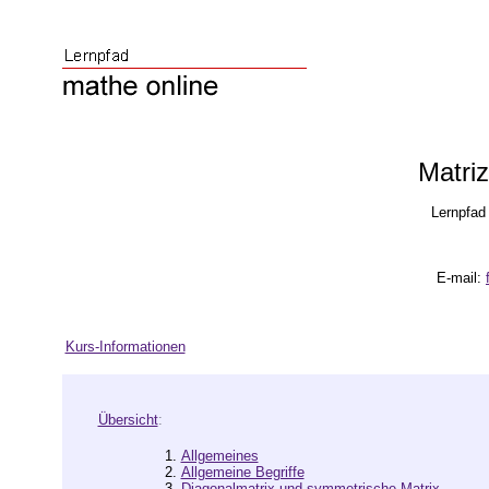
Matri
Lernpfad 
E-mail:
Kurs-Informationen
Übersicht
:
1.
Allgemeines
2.
Allgemeine Begriffe
3.
Diagonalmatrix und symmetrische Matrix