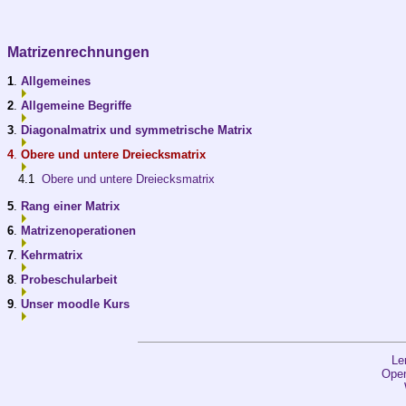
Matrizenrechnungen
1
.
Allgemeines
2
.
Allgemeine Begriffe
3
.
Diagonalmatrix und symmetrische Matrix
4
.
Obere und untere Dreiecksmatrix
4.1
Obere und untere Dreiecksmatrix
5
.
Rang einer Matrix
6
.
Matrizenoperationen
7
.
Kehrmatrix
8
.
Probeschularbeit
9
.
Unser moodle Kurs
Le
Open